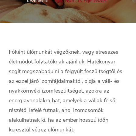
Kezdőoldal
Váll-, Nyak-, és Fejmasszázs
Főként ülőmunkát végzőknek, vagy stresszes
életmódot folytatóknak ajánljuk. Hatékonyan
segít megszabadulni a felgyűlt feszültségtől és
az ezzel járó izomfájdalmaktól, oldja a váll- és
nyakkörnyéki izomfeszültséget, azokra az
energiavonalakra hat, amelyek a vállak felső
részétől lefelé futnak, ahol izomcsomók
alakulhatnak ki, ha az ember hosszú időn
keresztül végez ülőmunkát.