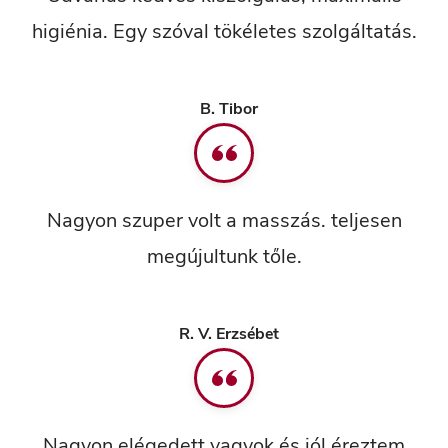
higiénia. Egy szóval tökéletes szolgáltatás.
B. Tibor
Nagyon szuper volt a masszás. teljesen
megújultunk tőle.
R. V. Erzsébet
Nagyon elégedett vagyok és jól éreztem