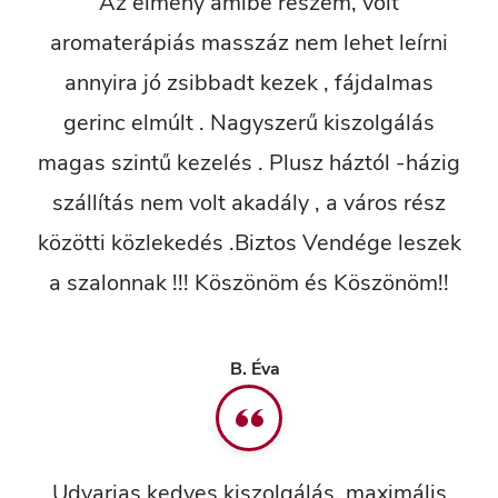
Az élmény amibe részem, volt
aromaterápiás masszáz nem lehet leírni
annyira jó zsibbadt kezek , fájdalmas
gerinc elmúlt . Nagyszerű kiszolgálás
magas szintű kezelés . Plusz háztól -házig
szállítás nem volt akadály , a város rész
közötti közlekedés .Biztos Vendége leszek
a szalonnak !!! Köszönöm és Köszönöm!!
B. Éva
Udvarias kedves kiszolgálás, maximális