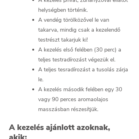
A kezelés privát, zuhanyzóval ellátot
helységben történik.
A vendég törölközővel le van
takarva, mindig csak a kezelendő
testrészt takarjuk ki!
A kezelés első felében (30 perc) a
teljes testradírozást végezük el.
A teljes tesradírozást a tusolás zárja
le.
A kezelés második felében egy 30
vagy 90 perces aromaolajos
masszásban részesítjük.
A kezelés ajánlott azoknak,
akik: