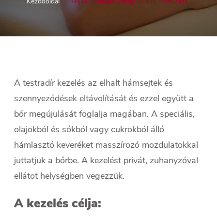
Kezdőoldal
Teljes Testradír (Body Scrub) Masszázs
A testradír kezelés az elhalt hámsejtek és
szennyeződések eltávolítását és ezzel együtt a
bőr megújulását foglalja magában. A speciális,
olajokból és sókból vagy cukrokból álló
hámlasztó keveréket masszírozó mozdulatokkal
juttatjuk a bőrbe. A kezelést privát, zuhanyzóval
ellátot helységben vegezzük.
A kezelés célja: