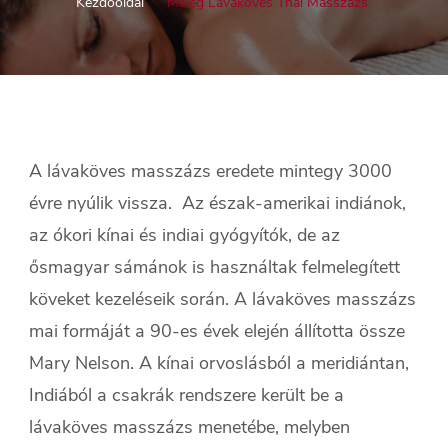
Kezdőoldal
Meleg Lávaköves Thai Masszázs
A lávaköves masszázs eredete mintegy 3000
évre nyúlik vissza. Az észak-amerikai indiánok,
az ókori kínai és indiai gyógyítók, de az
ősmagyar sámánok is használtak felmelegített
köveket kezeléseik során. A lávaköves masszázs
mai formáját a 90-es évek elején állította össze
Mary Nelson. A kínai orvoslásból a meridiántan,
Indiából a csakrák rendszere került be a
lávaköves masszázs menetébe, melyben