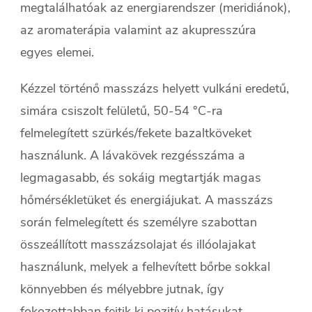
megtalálhatóak az energiarendszer (meridiánok),
az aromaterápia valamint az akupresszúra
egyes elemei.
Kézzel történő masszázs helyett vulkáni eredetű,
simára csiszolt felületű, 50-54 °C-ra
felmelegített szürkés/fekete bazaltköveket
használunk. A lávakövek rezgésszáma a
legmagasabb, és sokáig megtartják magas
hőmérsékletüket és energiájukat. A masszázs
során felmelegített és személyre szabottan
összeállított masszázsolajat és illóolajakat
használunk, melyek a felhevített bőrbe sokkal
könnyebben és mélyebbre jutnak, így
fokozottabban fejtik ki pozitív hatásukat.