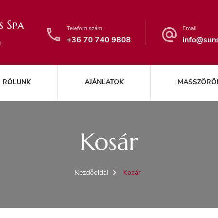
s Spa
Telefom szám
Email
+36 70 740 9808
info@suns
n
RÓLUNK
AJÁNLATOK
MASSZÖRÖ
Kosár
Kezdőoldal
Kosár