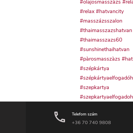
Telefom szám
+36 70 740 9808