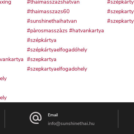
Email
info@sunshinethai.hu